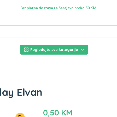
Radimo na ažuriranju proizvoda!
Besplatna dostava za Sarajevo preko 50 KM
Nalazimo se na adresi Stupska 21b, Ilidža 71210
Pogledajte sve kategorije
day Elvan
0,50
KM