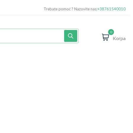
Trebate pomoć ? Nazovite nas:
+38761540010
0
Korpa