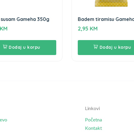
 susam Gameha 350g
Badem tiramisu Gameh
100g
KM
2,95
KM
Dodaj u korpu
Dodaj u korpu
Linkovi
jevo
Početna
Kontakt