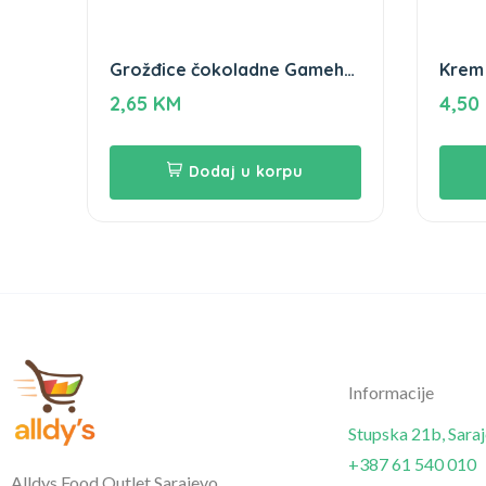
Grožđice čokoladne Gameha
Krem
100g
2,65
KM
4,50
Dodaj u korpu
Informacije
Stupska 21b, Sara
+387 61 540 010
Alldys Food Outlet Sarajevo