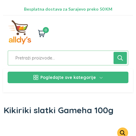
Radimo na ažuriranju proizvoda!
Besplatna dostava za Sarajevo preko 50 KM
Nalazimo se na adresi Stupska 21b, Ilidža 71210
0
Pogledajte sve kategorije
Kikiriki slatki Gameha 100g