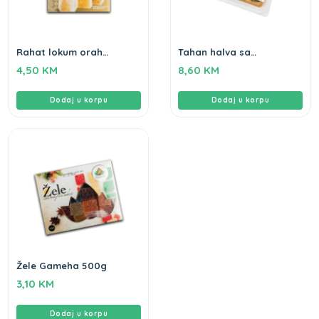
Rahat lokum orah
Tahan halva sa
Gameha 500g
pistacijama Gameha
4,50
KM
8,60
KM
400g
Dodaj u korpu
Dodaj u korpu
Žele Gameha 500g
3,10
KM
Dodaj u korpu