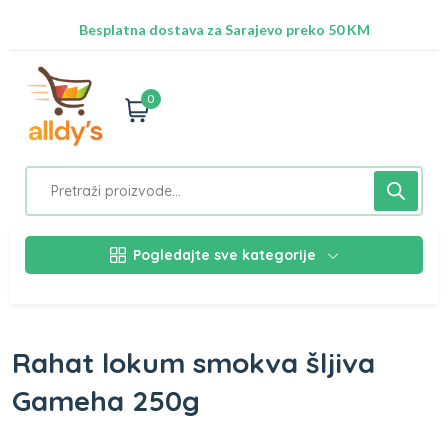
Radimo na ažuriranju proizvoda!
Besplatna dostava za Sarajevo preko 50 KM
Nalazimo se na adresi Stupska 21b, Ilidža 71210
0
Pogledajte sve kategorije
Rahat lokum smokva šljiva
Gameha 250g