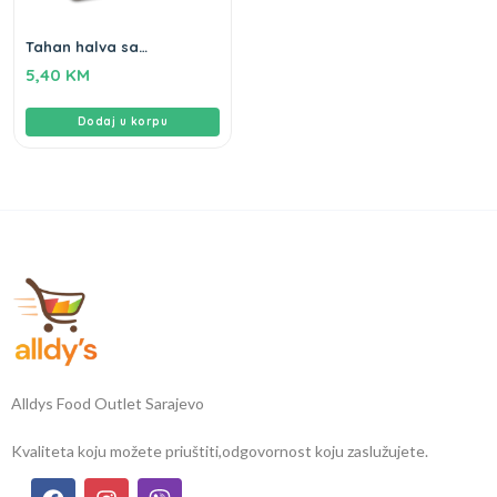
Tahan halva sa
pistacijama Gameha
5,40
KM
250g
Dodaj u korpu
Alldys Food Outlet Sarajevo
Kvaliteta koju možete priuštiti,
odgovornost koju zaslužujete.