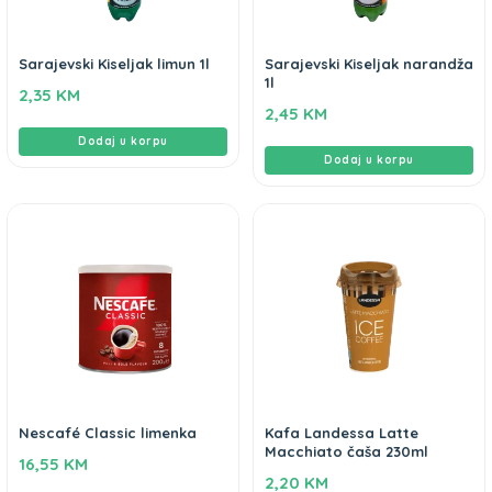
Sarajevski Kiseljak limun 1l
Sarajevski Kiseljak narandža
1l
2,35
KM
2,45
KM
Dodaj u korpu
Dodaj u korpu
Nescafé Classic limenka
Kafa Landessa Latte
Macchiato čaša 230ml
16,55
KM
2,20
KM