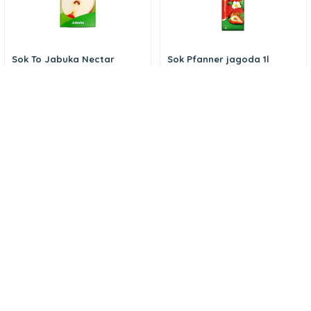
Sok To Jabuka Nectar
Sok Pfanner jagoda 1l
2,45
KM
4,40
KM
Dodaj u korpu
Dodaj u korpu
Proteinski napitak Čokolada
Uragan jabuka energetsko
0,3l ‘Z bregov
piće 250ml