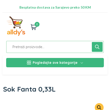
Radimo na ažuriranju proizvoda!
Besplatna dostava za Sarajevo preko 50 KM
Nalazimo se na adresi Stupska 21b, Ilidža 71210
0
Pogledajte sve kategorije
Sok Fanta 0,33L