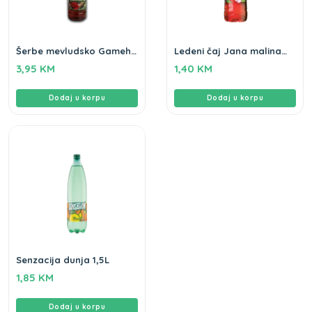
Šerbe mevludsko Gameha
Ledeni čaj Jana malina
1L
hibiskus 0,5L
3,95
KM
1,40
KM
Dodaj u korpu
Dodaj u korpu
Senzacija dunja 1,5L
1,85
KM
Dodaj u korpu