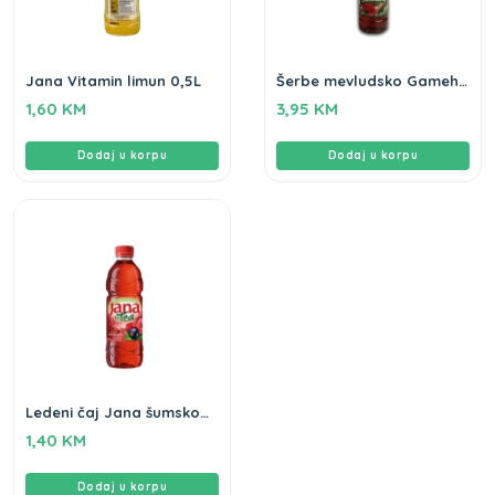
Jana Vitamin limun 0,5L
Šerbe mevludsko Gameha
1L
1,60
KM
3,95
KM
Dodaj u korpu
Dodaj u korpu
Ledeni čaj Jana šumsko
voće 0,5L
1,40
KM
Dodaj u korpu