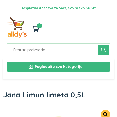
Radimo na ažuriranju proizvoda!
Besplatna dostava za Sarajevo preko 50 KM
Nalazimo se na adresi Stupska 21b, Ilidža 71210
0
Pogledajte sve kategorije
Jana Limun limeta 0,5L