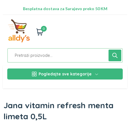
Radimo na ažuriranju proizvoda!
Besplatna dostava za Sarajevo preko 50 KM
Nalazimo se na adresi Stupska 21b, Ilidža 71210
0
Pogledajte sve kategorije
Jana vitamin refresh menta
limeta 0,5L