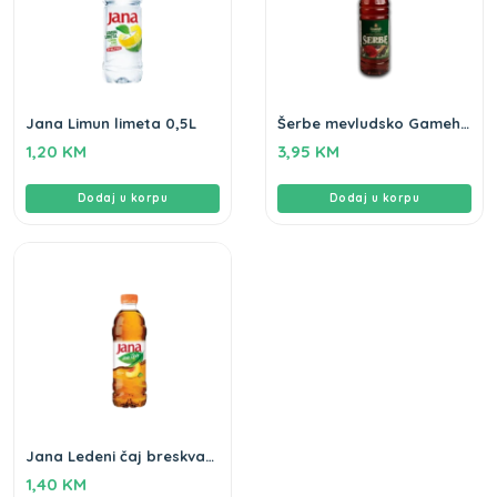
Jana Limun limeta 0,5L
Šerbe mevludsko Gameha
1L
1,20
KM
3,95
KM
Dodaj u korpu
Dodaj u korpu
Jana Ledeni čaj breskva
0,5L
1,40
KM