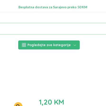
Radimo na ažuriranju proizvoda!
Besplatna dostava za Sarajevo preko 50 KM
Nalazimo se na adresi Stupska 21b, Ilidža 71210
Pogledajte sve kategorije
1,20
KM