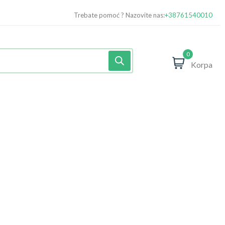
Trebate pomoć ? Nazovite nas:
+38761540010
0
Korpa