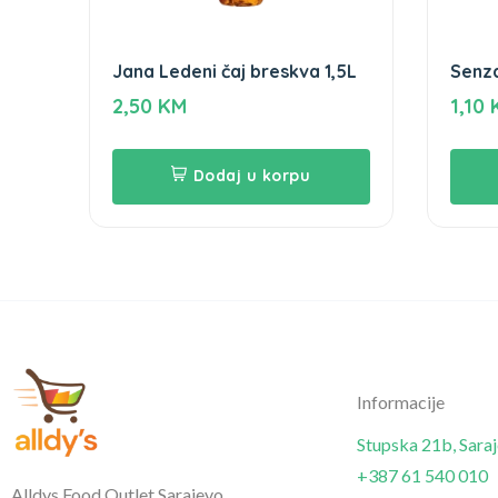
Jana Ledeni čaj breskva 1,5L
Senza
2,50
KM
1,10
Dodaj u korpu
Informacije
Stupska 21b, Sara
+387 61 540 010
Alldys Food Outlet Sarajevo