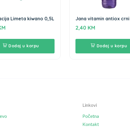
cija Limeta kiwano 0,5L
Jana vitamin antiox crni 
1,5L
KM
2,40
KM
Dodaj u korpu
Dodaj u korpu
Linkovi
jevo
Početna
Kontakt