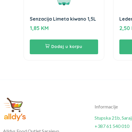
Senzacija Limeta kiwano 1,5L
Leden
1,5L
1,85
KM
2,50
Dodaj u korpu
Informacije
Stupska 21b, Sara
+387 61 540 010
Alldys Food Outlet Sarajevo