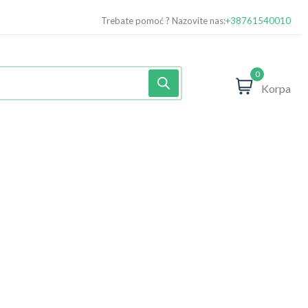
Trebate pomoć ? Nazovite nas:
+38761540010
0
Korpa