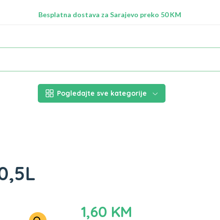
Radimo na ažuriranju proizvoda!
Besplatna dostava za Sarajevo preko 50 KM
Nalazimo se na adresi Stupska 21b, Ilidža 71210
Pogledajte sve kategorije
0,5L
1,60
KM