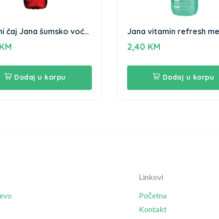
i čaj Jana šumsko voće
Jana vitamin refresh m
limeta 1,5L
KM
2,40
KM
Dodaj u korpu
Dodaj u korpu
Linkovi
jevo
Početna
Kontakt