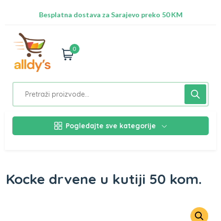
Radimo na ažuriranju proizvoda!
Besplatna dostava za Sarajevo preko 50 KM
Nalazimo se na adresi Stupska 21b, Ilidža 71210
0
Pogledajte sve kategorije
Kocke drvene u kutiji 50 kom.