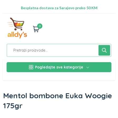
Besplatna dostava za Sarajevo preko 50 KM
Nalazimo se na adresi Stupska 21b, Ilidža 71210
0
Pogledajte sve kategorije
Mentol bombone Euka Woogie
175gr