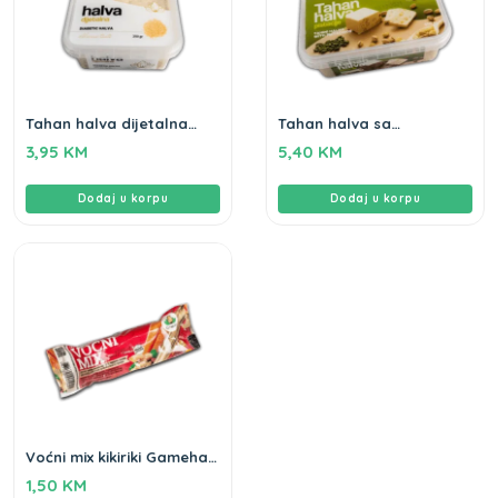
Tahan halva dijetalna
Tahan halva sa
Gameha 250g
pistacijama Gameha
3,95
KM
5,40
KM
250g
Dodaj u korpu
Dodaj u korpu
Voćni mix kikiriki Gameha
80g
1,50
KM