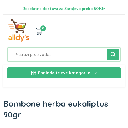
Radimo na ažuriranju proizvoda!
Besplatna dostava za Sarajevo preko 50 KM
Nalazimo se na adresi Stupska 21b, Ilidža 71210
0
Pogledajte sve kategorije
Bombone herba eukaliptus
90gr