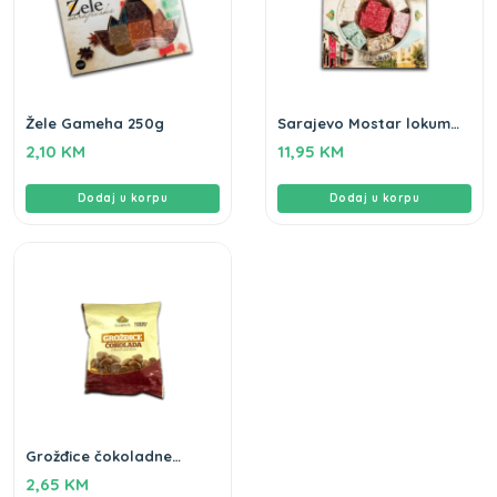
Žele Gameha 250g
Sarajevo Mostar lokum
Gameha 570g
2,10
KM
11,95
KM
Dodaj u korpu
Dodaj u korpu
Grožđice čokoladne
Gameha 100g
2,65
KM