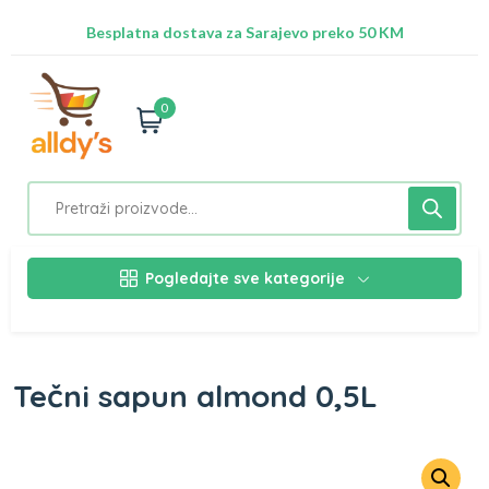
Radimo na ažuriranju proizvoda!
Besplatna dostava za Sarajevo preko 50 KM
Nalazimo se na adresi Stupska 21b, Ilidža 71210
0
Pogledajte sve kategorije
Tečni sapun almond 0,5L