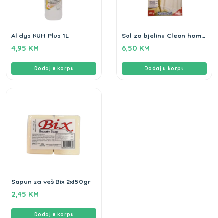
Alldys KUH Plus 1L
Sol za bjelinu Clean home
460gr
4,95
KM
6,50
KM
Dodaj u korpu
Dodaj u korpu
Sapun za veš Bix 2x150gr
2,45
KM
Dodaj u korpu