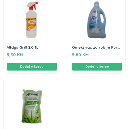
Alldys Grill 2.0 1L
Omekšivač za rublje Pure
Breeze Flo 2L
5,50
KM
5,80
KM
Dodaj u korpu
Dodaj u korpu