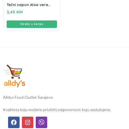
Tečni sapun Aloe vera
Flomie 900ml
3,45
KM
Dodaj u korpu
Alldys Food Outlet Sarajevo
Kvaliteta koju možete priuštiti,
odgovornost koju zaslužujete.