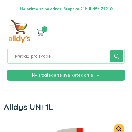
Besplatna dostava za Sarajevo preko 50 KM
Nalazimo se na adresi Stupska 21b, Ilidža 71210
0
Pogledajte sve kategorije
Alldys UNI 1L