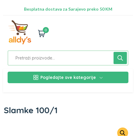
Radimo na ažuriranju proizvoda!
Besplatna dostava za Sarajevo preko 50 KM
Nalazimo se na adresi Stupska 21b, Ilidža 71210
0
Pogledajte sve kategorije
Slamke 100/1