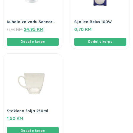
Kuhalo za vodu Sencor
Sijalica Belux 100W
ljubičasto
KM
24,95
KM
0,70
KM
34,95
Dodaj u korpu
Dodaj u korpu
Staklena šolja 250ml
1,50
KM
Dodaj u korpu