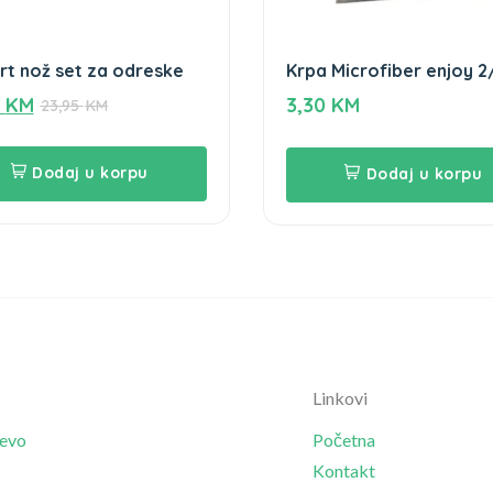
t nož set za odreske
Krpa Microfiber enjoy 2
5
KM
3,30
KM
23,95
KM
Dodaj u korpu
Dodaj u korpu
Linkovi
jevo
Početna
Kontakt