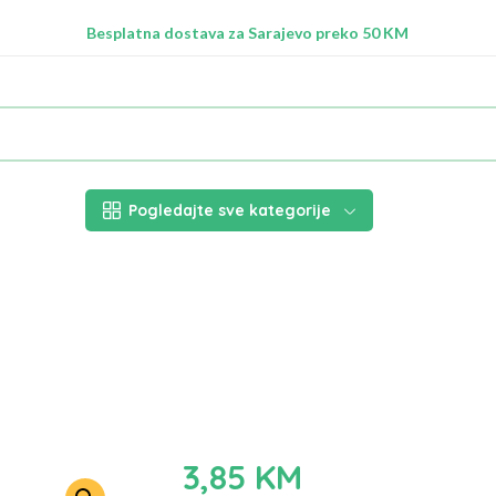
Radimo na ažuriranju proizvoda!
Besplatna dostava za Sarajevo preko 50 KM
Nalazimo se na adresi Stupska 21b, Ilidža 71210
Pogledajte sve kategorije
3,85
KM