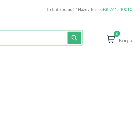
Trebate pomoć ? Nazovite nas:
+38761540010
0
Korpa