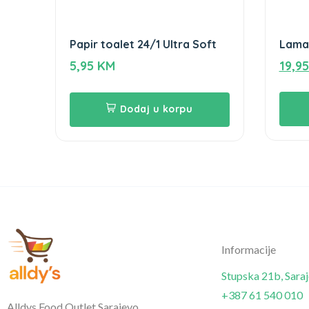
Papir toalet 24/1 Ultra Soft
Lamar
5,95
KM
19,9
Dodaj u korpu
Informacije
Stupska 21b, Sara
+387 61 540 010
Alldys Food Outlet Sarajevo