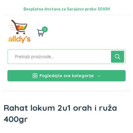
Radimo na ažuriranju proizvoda!
Besplatna dostava za Sarajevo preko 50 KM
Nalazimo se na adresi Stupska 21b, Ilidža 71210
0
Pogledajte sve kategorije
Rahat lokum 2u1 orah i ruža
400gr