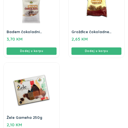
Badem čokoladni
Grožđice čokoladne
Gameha 100gr
Gameha 100g
3,70
KM
2,65
KM
Dodaj u korpu
Dodaj u korpu
Žele Gameha 250g
2,10
KM