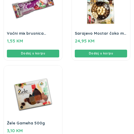
Voćni mix brusnica
Sarajevo Mostar čoko mix
Gameha 80g
Gameha 450g
1,55
KM
24,95
KM
Dodaj u korpu
Dodaj u korpu
Žele Gameha 500g
3,10
KM