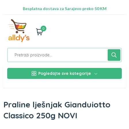
Radimo na ažuriranju proizvoda!
Besplatna dostava za Sarajevo preko 50 KM
Nalazimo se na adresi Stupska 21b, Ilidža 71210
0
Pogledajte sve kategorije
Praline lješnjak Gianduiotto
Classico 250g NOVI