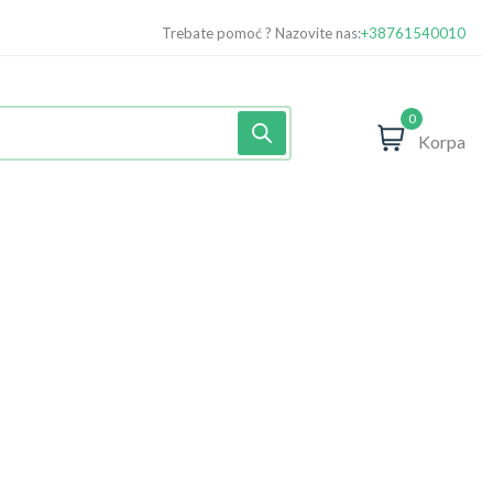
Trebate pomoć ? Nazovite nas:
+38761540010
0
Korpa