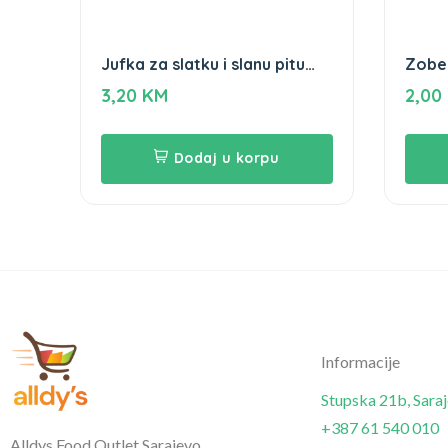
Jufka za slatku i slanu pitu
Zobe
Drina 500gr
500g
3,20
KM
2,00
Dodaj u korpu
Informacije
Stupska 21b, Sara
+387 61 540 010
Alldys Food Outlet Sarajevo