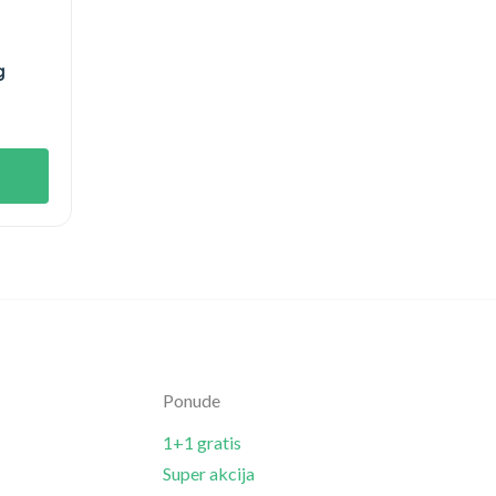
g
Ponude
1+1 gratis
Super akcija