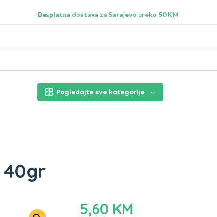
Radimo na ažuriranju proizvoda!
Besplatna dostava za Sarajevo preko 50 KM
Nalazimo se na adresi Stupska 21b, Ilidža 71210
Pogledajte sve kategorije
 40gr
5,60
KM