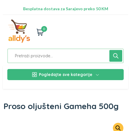
Radimo na ažuriranju proizvoda!
Besplatna dostava za Sarajevo preko 50 KM
Nalazimo se na adresi Stupska 21b, Ilidža 71210
0
Pogledajte sve kategorije
Proso oljušteni Gameha 500g