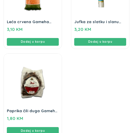
Leća crvena Gameha
Jufka za slatku i slanu
500gr
pitu Drina 500gr
3,10
KM
3,20
KM
Dodaj u korpu
Dodaj u korpu
Paprika čili duga Gameha
50g
1,80
KM
Dodaj u korpu