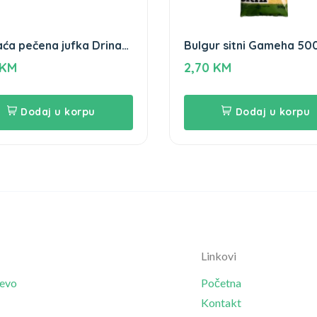
a pečena jufka Drina
Bulgur sitni Gameha 50
r
KM
2,70
KM
Dodaj u korpu
Dodaj u korpu
Linkovi
jevo
Početna
Kontakt