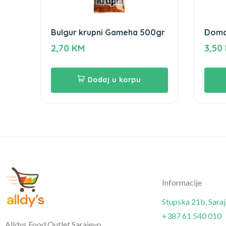
Bulgur krupni Gameha 500gr
Domać
400g
2,70
KM
3,50
Dodaj u korpu
Informacije
Stupska 21b, Sara
+387 61 540 010
Alldys Food Outlet Sarajevo