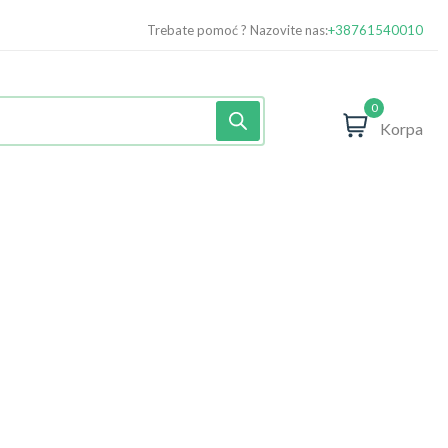
Trebate pomoć ? Nazovite nas:
+38761540010
0
Korpa