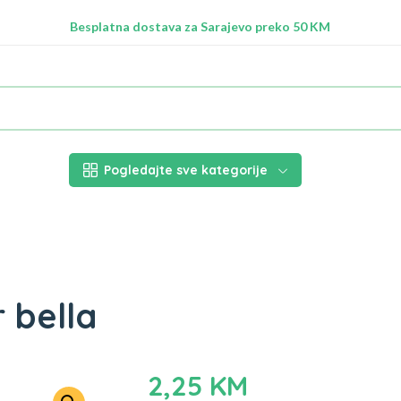
Radimo na ažuriranju proizvoda!
Besplatna dostava za Sarajevo preko 50 KM
Nalazimo se na adresi Stupska 21b, Ilidža 71210
Pogledajte sve kategorije
 bella
2,25
KM