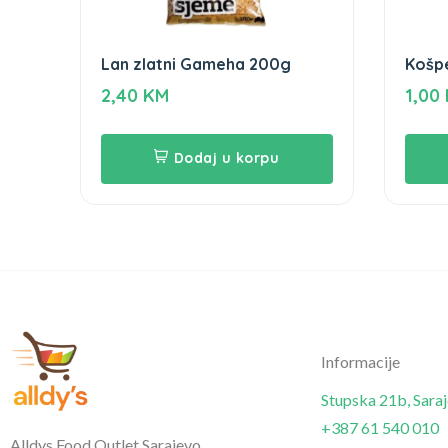
Lan zlatni Gameha 200g
Košpe
70g
2,40
KM
1,00
Dodaj u korpu
Informacije
Stupska 21b, Sara
+387 61 540 010
Alldys Food Outlet Sarajevo