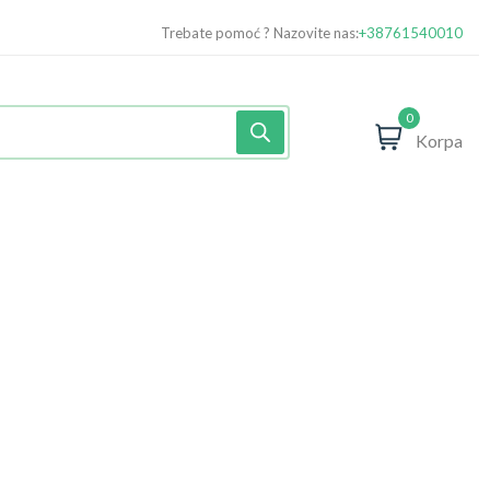
Trebate pomoć ? Nazovite nas:
+38761540010
0
Korpa