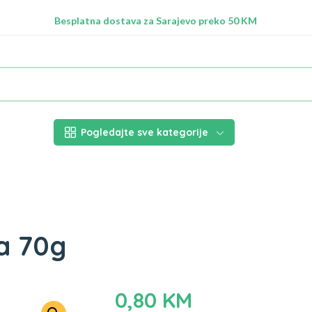
Besplatna dostava za Sarajevo preko 50 KM
Nalazimo se na adresi Stupska 21b, Ilidža 71210
Pogledajte sve kategorije
ha 70g
0,80
KM