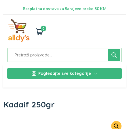
Radimo na ažuriranju proizvoda!
Besplatna dostava za Sarajevo preko 50 KM
Nalazimo se na adresi Stupska 21b, Ilidža 71210
0
Pogledajte sve kategorije
Kadaif 250gr