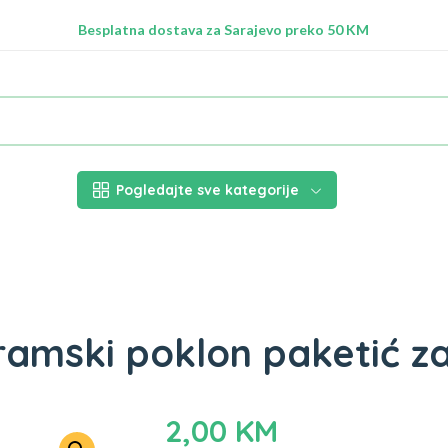
Radimo na ažuriranju proizvoda!
Besplatna dostava za Sarajevo preko 50 KM
Nalazimo se na adresi Stupska 21b, Ilidža 71210
Pogledajte sve kategorije
jramski poklon paketić z
2,00
KM