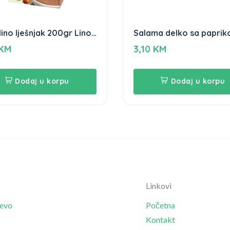
ino lješnjak 200gr Lino
Salama delko sa papri
avka
Cekin 250g gluten free
KM
3,10
KM
Dodaj u korpu
Dodaj u korpu
Linkovi
jevo
Početna
Kontakt