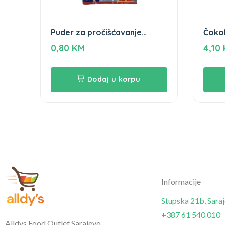
Puder za pročišćavanje
Čokol
odvoda Clean home 20g
Podr
0,80
KM
4,10
Dodaj u korpu
Informacije
Stupska 21b, Sara
+387 61 540 010
Alldys Food Outlet Sarajevo