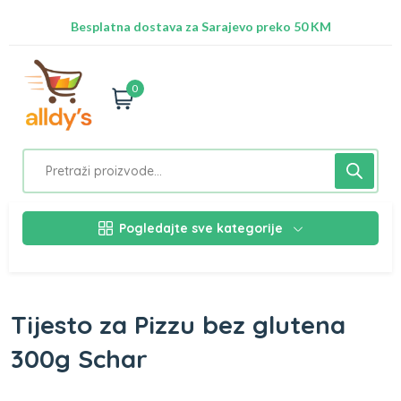
Besplatna dostava za Sarajevo preko 50 KM
Nalazimo se na adresi Stupska 21b, Ilidža 71210
0
Pogledajte sve kategorije
Tijesto za Pizzu bez glutena
300g Schar