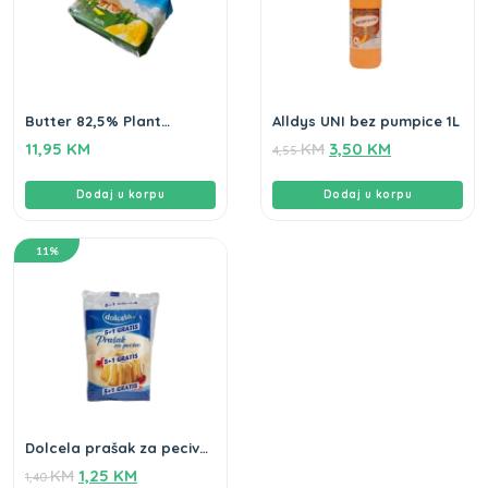
Butter 82,5% Plant
Alldys UNI bez pumpice 1L
Spread 10 – 1kg
11,95
KM
KM
3,50
KM
4,55
Dodaj u korpu
Dodaj u korpu
11%
Dolcela prašak za pecivo
5+1 gratis
KM
1,25
KM
1,40