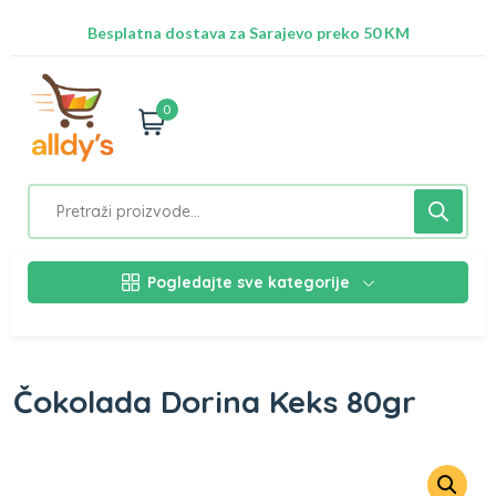
Radimo na ažuriranju proizvoda!
Besplatna dostava za Sarajevo preko 50 KM
Nalazimo se na adresi Stupska 21b, Ilidža 71210
0
Pogledajte sve kategorije
Čokolada Dorina Keks 80gr