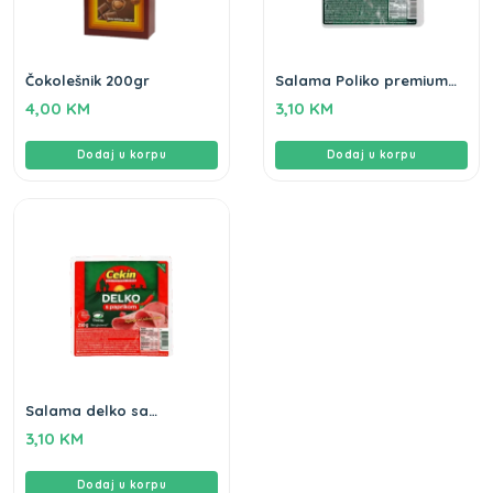
Čokolešnik 200gr
Salama Poliko premium
250g rezana Cekin Gluten
4,00
KM
3,10
KM
Free
Dodaj u korpu
Dodaj u korpu
Salama delko sa
paprikom Cekin 250g
3,10
KM
gluten free
Dodaj u korpu