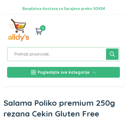
Radimo na ažuriranju proizvoda!
Besplatna dostava za Sarajevo preko 50 KM
Nalazimo se na adresi Stupska 21b, Ilidža 71210
0
Pogledajte sve kategorije
Salama Poliko premium 250g
rezana Cekin Gluten Free