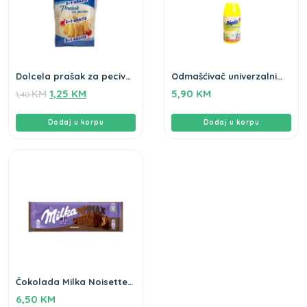
Dolcela prašak za pecivo
Odmašćivač univerzalni
5+1 gratis
Diplo 750ml
KM
1,25
KM
5,90
KM
1,40
Dodaj u korpu
Dodaj u korpu
Čokolada Milka Noisette
250g
6,50
KM