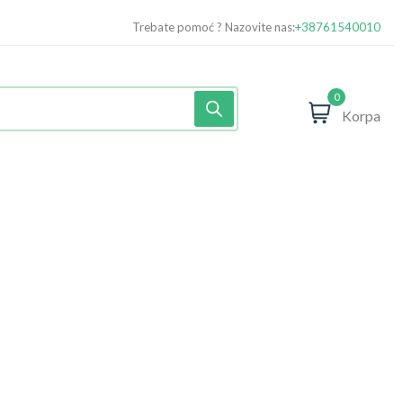
Trebate pomoć ? Nazovite nas:
+38761540010
0
Korpa