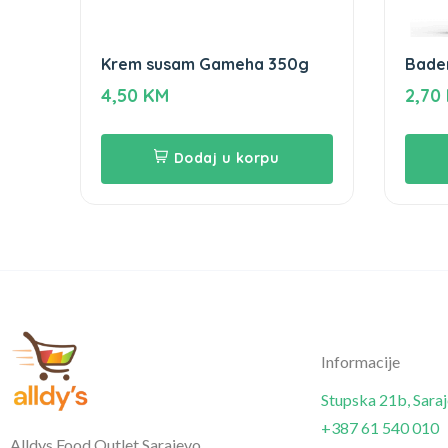
Krem susam Gameha 350g
Bade
4,50
KM
2,70
Dodaj u korpu
Informacije
Stupska 21b, Sara
+387 61 540 010
Alldys Food Outlet Sarajevo