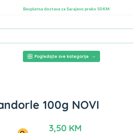
Radimo na ažuriranju proizvoda!
Besplatna dostava za Sarajevo preko 50 KM
Nalazimo se na adresi Stupska 21b, Ilidža 71210
Pogledajte sve kategorije
ndorle 100g NOVI
3,50
KM