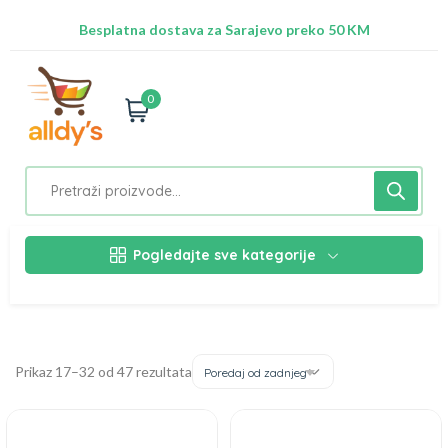
Radimo na ažuriranju proizvoda!
Besplatna dostava za Sarajevo preko 50 KM
Nalazimo se na adresi Stupska 21b, Ilidža 71210
0
Pogledajte sve kategorije
Prikaz 17–32 od 47 rezultata
Poredaj od zadnjeg