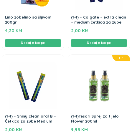
Lino zobelino sa šljivom
(1+1) – Colgate – extra clean
200gr
– medium četkica za zube
4,20
KM
2,00
KM
Dodaj u korpu
Dodaj u korpu
1+1
(1+1) – Shiny clean oral B –
(1+1)Tesori Sprej za tijelo
Četkica za zube Medium
Flower 200ml
2,00
KM
9,95
KM