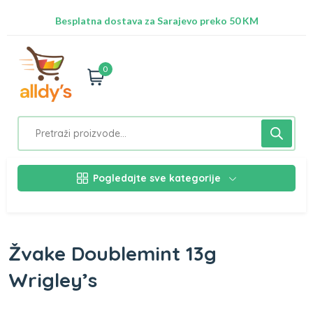
Radimo na ažuriranju proizvoda!
Besplatna dostava za Sarajevo preko 50 KM
Nalazimo se na adresi Stupska 21b, Ilidža 71210
0
Pogledajte sve kategorije
Žvake Doublemint 13g
Wrigley’s