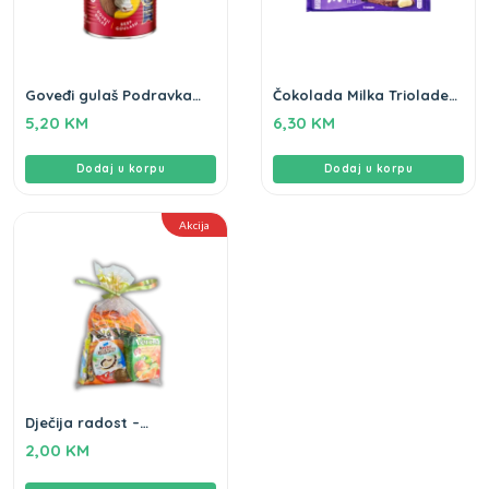
Goveđi gulaš Podravka
Čokolada Milka Triolade
200gr
280g
5,20
KM
6,30
KM
Dodaj u korpu
Dodaj u korpu
Akcija
Dječija radost –
novogodišnji paketić
2,00
KM