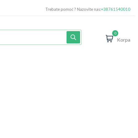
Trebate pomoć ? Nazovite nas:
+38761540010
0
Korpa