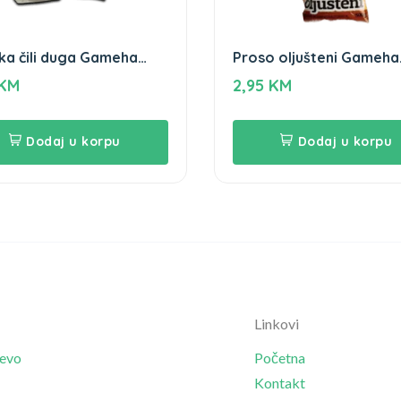
ka čili duga Gameha
Proso oljušteni Gameha
500g
KM
2,95
KM
Dodaj u korpu
Dodaj u korpu
Linkovi
jevo
Početna
Kontakt