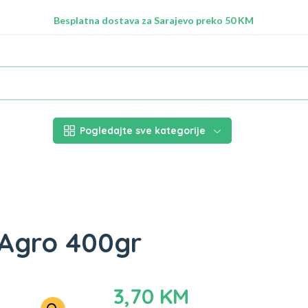
Radimo na ažuriranju proizvoda!
Besplatna dostava za Sarajevo preko 50 KM
Nalazimo se na adresi Stupska 21b, Ilidža 71210
Pogledajte sve kategorije
a Agro 400gr
3,70
KM