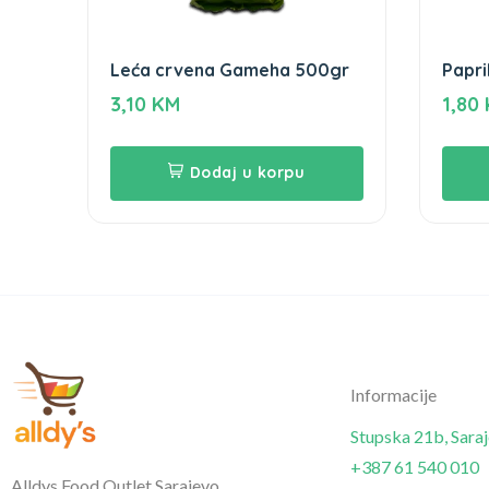
Leća crvena Gameha 500gr
Papri
50g
3,10
KM
1,80
Dodaj u korpu
Informacije
Stupska 21b, Sara
+387 61 540 010
Alldys Food Outlet Sarajevo