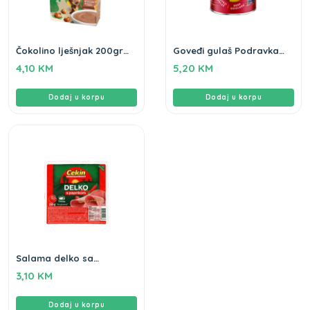
Čokolino lješnjak 200gr
Goveđi gulaš Podravka
Lino Podravka
200gr
4,10
KM
5,20
KM
Dodaj u korpu
Dodaj u korpu
Salama delko sa
paprikom Cekin 250g
3,10
KM
gluten free
Dodaj u korpu