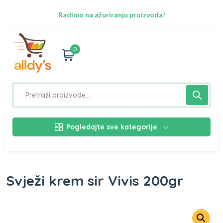
Radimo na ažuriranju proizvoda!
Besplatna dostava za Sarajevo preko 50 KM
Nalazimo se na adresi Stupska 21b, Ilidža 71210
0
Pogledajte sve kategorije
Svježi krem sir Vivis 200gr