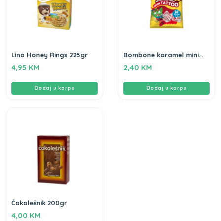
Lino Honey Rings 225gr
Bombone karamel mini
tatoo cola 80gr
4,95
KM
2,40
KM
Dodaj u korpu
Dodaj u korpu
Čokolešnik 200gr
4,00
KM