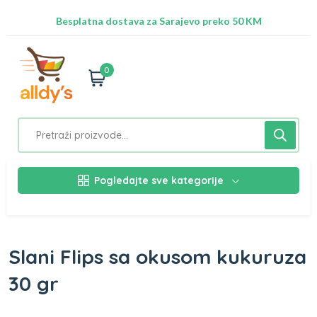
Radimo na ažuriranju proizvoda!
Besplatna dostava za Sarajevo preko 50 KM
Nalazimo se na adresi Stupska 21b, Ilidža 71210
0
Pogledajte sve kategorije
Slani Flips sa okusom kukuruza
30 gr