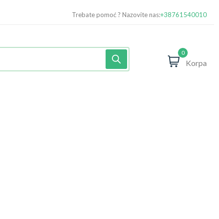
Trebate pomoć ? Nazovite nas:
+38761540010
0
Korpa