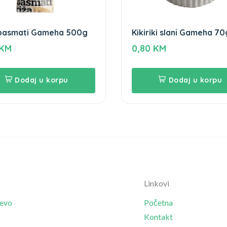
 basmati Gameha 500g
Kikiriki slani Gameha 70
KM
0,80
KM
Dodaj u korpu
Dodaj u korpu
Linkovi
jevo
Početna
Kontakt