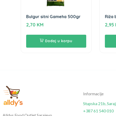
Bulgur sitni Gameha 500gr
Riža
2,70
KM
2,95
Dodaj u korpu
Informacije
Stupska 21b, Sara
+387 61 540 010
Alldys Food Outlet Sarajevo