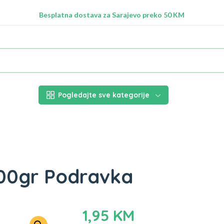
Radimo na ažuriranju proizvoda!
Besplatna dostava za Sarajevo preko 50 KM
Nalazimo se na adresi Stupska 21b, Ilidža 71210
Pogledajte sve kategorije
200gr Podravka
1,95
KM