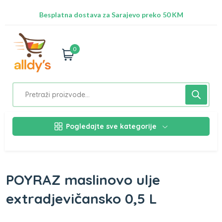
Radimo na ažuriranju proizvoda!
Besplatna dostava za Sarajevo preko 50 KM
Nalazimo se na adresi Stupska 21b, Ilidža 71210
0
Pogledajte sve kategorije
POYRAZ maslinovo ulje
extradjevičansko 0,5 L