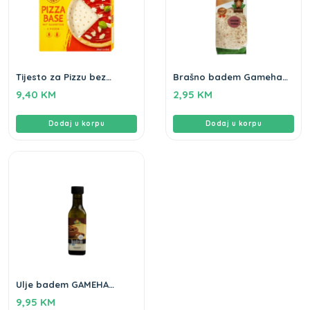
Tijesto za Pizzu bez
Brašno badem Gameha
glutena 300g Schar
100gr
9,40
KM
2,95
KM
Dodaj u korpu
Dodaj u korpu
Ulje badem GAMEHA
100ml
9,95
KM