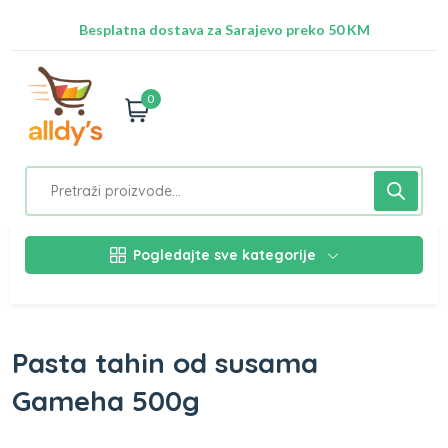
Radimo na ažuriranju proizvoda!
Besplatna dostava za Sarajevo preko 50 KM
Nalazimo se na adresi Stupska 21b, Ilidža 71210
0
Pogledajte sve kategorije
Pasta tahin od susama
Gameha 500g