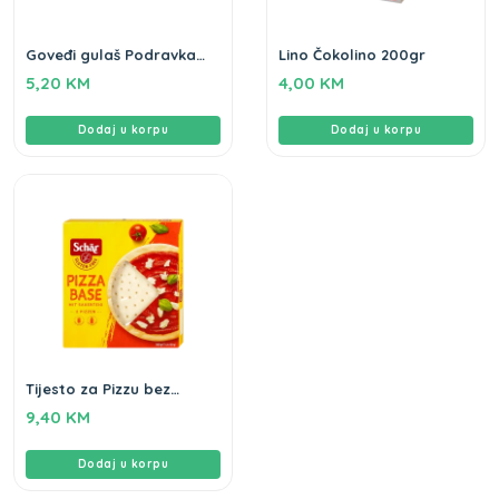
Goveđi gulaš Podravka
Lino Čokolino 200gr
200gr
5,20
KM
4,00
KM
Dodaj u korpu
Dodaj u korpu
Tijesto za Pizzu bez
glutena 300g Schar
9,40
KM
Dodaj u korpu