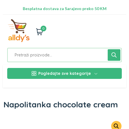
Radimo na ažuriranju proizvoda!
Besplatna dostava za Sarajevo preko 50 KM
Nalazimo se na adresi Stupska 21b, Ilidža 71210
0
Pogledajte sve kategorije
Napolitanka chocolate cream