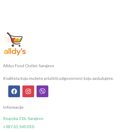
Alldys Food Outlet Sarajevo
Kvaliteta koju možete priuštiti,
odgovornost koju zaslužujete.
Informacije
Stupska 21b, Sarajevo
+387 61 540 010