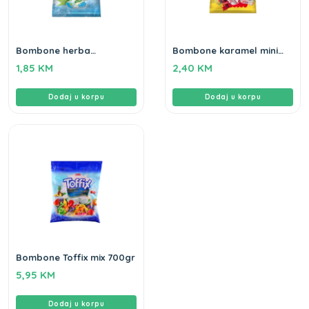
Bombone herba
Bombone karamel mini
eukaliptus 90gr
tatoo cola 80gr
1,85
KM
2,40
KM
Dodaj u korpu
Dodaj u korpu
Bombone Toffix mix 700gr
5,95
KM
Dodaj u korpu