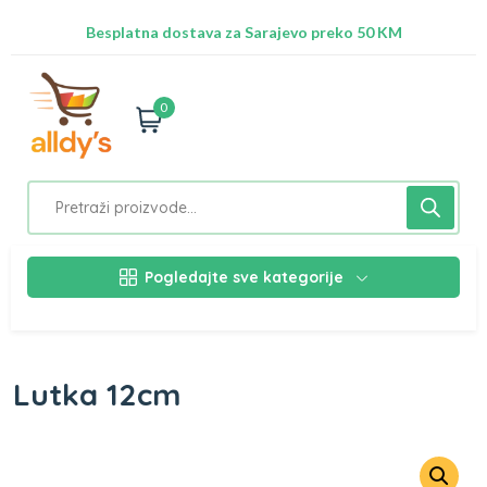
Radimo na ažuriranju proizvoda!
Besplatna dostava za Sarajevo preko 50 KM
Nalazimo se na adresi Stupska 21b, Ilidža 71210
0
Pogledajte sve kategorije
Lutka 12cm