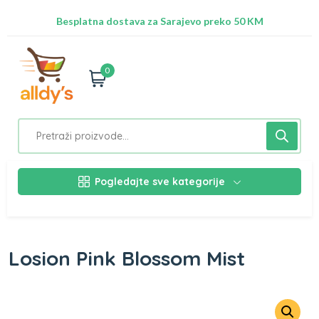
Radimo na ažuriranju proizvoda!
Besplatna dostava za Sarajevo preko 50 KM
Nalazimo se na adresi Stupska 21b, Ilidža 71210
0
Pogledajte sve kategorije
Losion Pink Blossom Mist