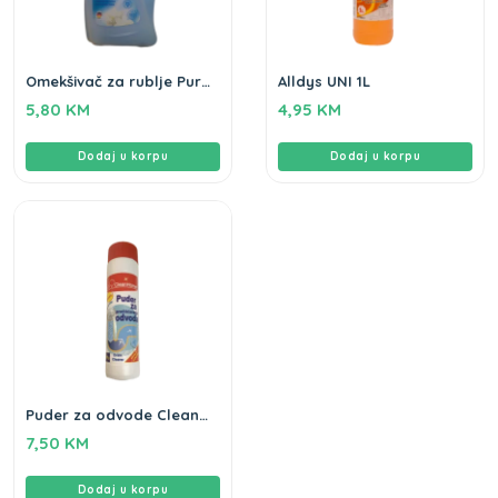
Omekšivač za rublje Pure
Alldys UNI 1L
Breeze Flo 2L
5,80
KM
4,95
KM
Dodaj u korpu
Dodaj u korpu
Puder za odvode Clean
Home 600gr
7,50
KM
Dodaj u korpu