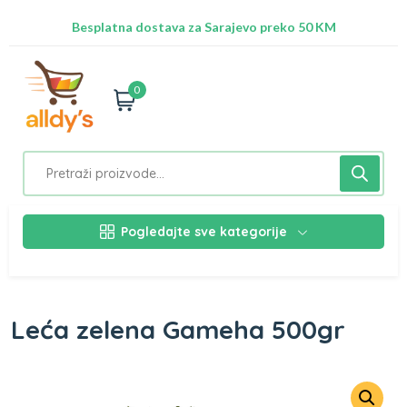
Radimo na ažuriranju proizvoda!
Besplatna dostava za Sarajevo preko 50 KM
Nalazimo se na adresi Stupska 21b, Ilidža 71210
0
Pogledajte sve kategorije
Leća zelena Gameha 500gr