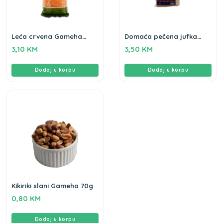
Leća crvena Gameha
Domaća pečena jufka
500gr
Drina 400gr
3,10
KM
3,50
KM
Dodaj u korpu
Dodaj u korpu
Kikiriki slani Gameha 70g
0,80
KM
Dodaj u korpu