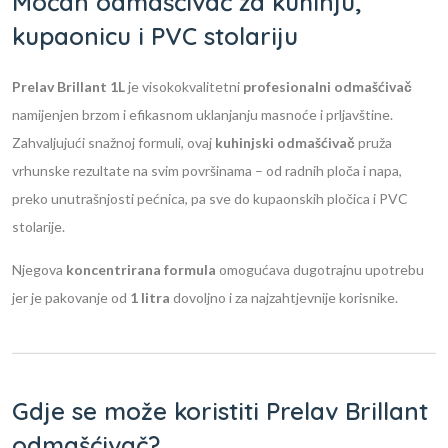
Moćan odmašćivač za kuhinju,
kupaonicu i PVC stolariju
Prelav Brillant 1L
je visokokvalitetni
profesionalni odmašćivač
namijenjen brzom i efikasnom uklanjanju masnoće i prljavštine.
Zahvaljujući snažnoj formuli, ovaj
kuhinjski odmašćivač
pruža
vrhunske rezultate na svim površinama – od radnih ploča i napa,
preko unutrašnjosti pećnica, pa sve do kupaonskih pločica i PVC
stolarije.
Njegova
koncentrirana formula
omogućava dugotrajnu upotrebu
jer je pakovanje od
1 litra
dovoljno i za najzahtjevnije korisnike.
Gdje se može koristiti Prelav Brillant
odmašćivač?