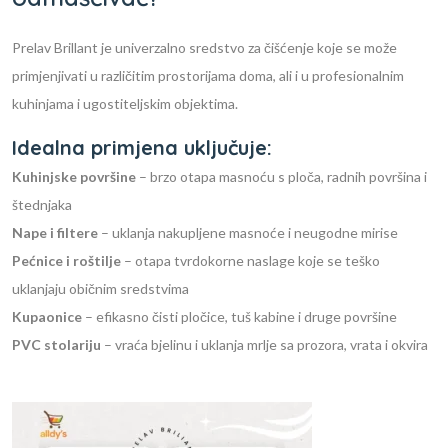
Prelav Brillant je univerzalno sredstvo za čišćenje koje se može
primjenjivati u različitim prostorijama doma, ali i u profesionalnim
kuhinjama i ugostiteljskim objektima.
Idealna primjena uključuje:
Kuhinjske površine
– brzo otapa masnoću s ploča, radnih površina i
štednjaka
Nape i filtere
– uklanja nakupljene masnoće i neugodne mirise
Pećnice i roštilje
– otapa tvrdokorne naslage koje se teško
uklanjaju običnim sredstvima
Kupaonice
– efikasno čisti pločice, tuš kabine i druge površine
PVC stolariju
– vraća bjelinu i uklanja mrlje sa prozora, vrata i okvira