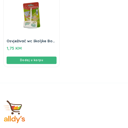
Osvježivač wc školjke Bor
Clean home
1,75
KM
Dodaj u korpu