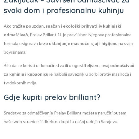
svaki dom i profesionalnu kuhinju
Ako tražite
pouzdan, snažan i ekološki prihvatljiv kuhinjski
odmašćivač
, Prelav Brillant 1L je pravi izbor. Njegova profesionalna
formula osigurava
brzo uklanjanje masnoće, sjaj i higijenu
na svim
površinama.
Bilo da se koristi u domaćinstvu ili u ugostiteljstvu, ovaj
odmašćivač
za kuhinju i kupaonicu
je najbolji saveznik u borbi protiv masnoća i
tvrdokornih mrlja.
Gdje kupiti prelav brilliant?
Sredstvo za odmaščivanje Prelav Brilliant možete naručiti putem
naše web stranice ili direktno kupti u našoj radnji u Sarajevu.