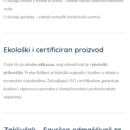
U slučaju dodira s kožom ili očima – odmah isprati obilnom količinom
vode.
U slučaju gutanja – odmah potražiti medicinsku pomoć.
Ekološki i certificiran proizvod
Osim što je
visoko efikasan
, ovaj odmašćivač je i
ekološki
prihvatljiv
. Prelav Brillant je biološki razgradiv i izrađen u skladu s
evropskim standardima. Zahvaljujući ISO certifikatima, garantuje
kvalitet i sigurnost upotrebe u domaćinstvima i profesionalnim
objektima.
Zaključak – Savršen odmašćivač za