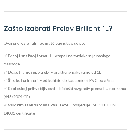
Zašto izabrati Prelav Brillant 1L?
Ovaj
profesionalni odmašćivač
ističe se po:
✅
Brzoj i snažnoj formuli
– otapa i najtvrdokornije naslage
masnoće
✅
Dugotrajnoj upotrebi
– praktično pakovanje od 1L
✅
Širokoj primjeni
– od kuhinje do kupaonice i PVC površina
✅
Ekološkoj prihvatljivosti
– biološki razgradiv prema EU normama
(648/2004 CE)
✅
Visokim standardima kvalitete
– posjeduje ISO 9001 i ISO
14001 certifikate