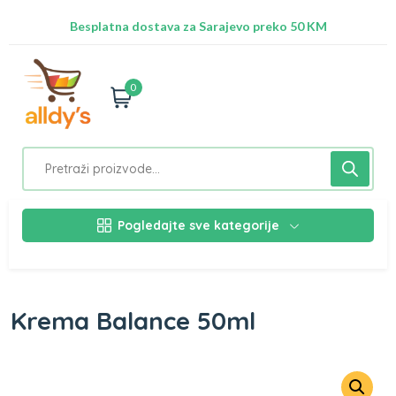
Radimo na ažuriranju proizvoda!
Besplatna dostava za Sarajevo preko 50 KM
Nalazimo se na adresi Stupska 21b, Ilidža 71210
0
Pogledajte sve kategorije
Krema Balance 50ml