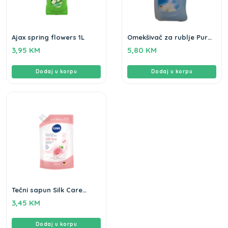
Ajax spring flowers 1L
Omekšivač za rublje Pure
Breeze Flo 2L
3,95
KM
5,80
KM
Dodaj u korpu
Dodaj u korpu
Tečni sapun Silk Care
Flomie 900ml
3,45
KM
Dodaj u korpu