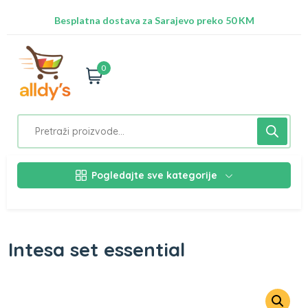
Radimo na ažuriranju proizvoda!
Besplatna dostava za Sarajevo preko 50 KM
Nalazimo se na adresi Stupska 21b, Ilidža 71210
0
Pogledajte sve kategorije
Intesa set essential