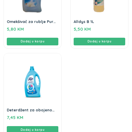
Omekšivač za rublje Pure
Alldys B 1L
Breeze Flo 2L
5,80
KM
5,50
KM
Dodaj u korpu
Dodaj u korpu
Deterdžent za obojeno
rublje Flo 2L
7,45
KM
Dodaj u korpu