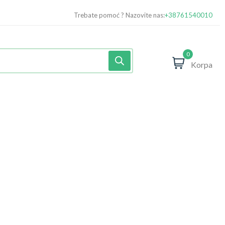
Trebate pomoć ? Nazovite nas:
+38761540010
0
Korpa