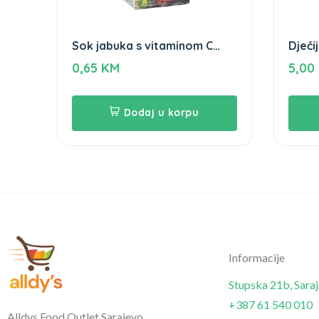
Sok jabuka s vitaminom C
Dječi
Nektar + kalcij Vindi 0,2L
paket
0,65
KM
5,00
Dodaj u korpu
Informacije
Stupska 21b, Sara
+387 61 540 010
Alldys Food Outlet Sarajevo