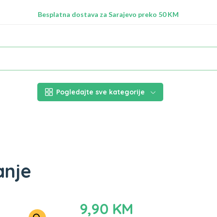
Radimo na ažuriranju proizvoda!
Besplatna dostava za Sarajevo preko 50 KM
Nalazimo se na adresi Stupska 21b, Ilidža 71210
Pogledajte sve kategorije
anje
9,90
KM