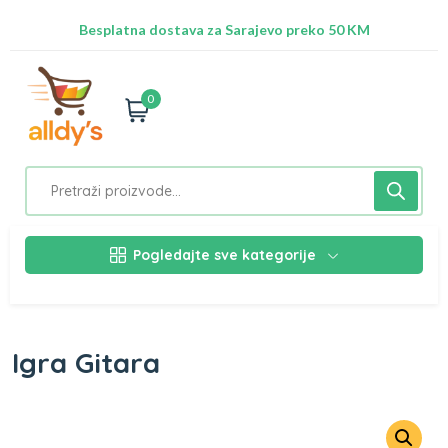
Radimo na ažuriranju proizvoda!
Besplatna dostava za Sarajevo preko 50 KM
Nalazimo se na adresi Stupska 21b, Ilidža 71210
0
Pogledajte sve kategorije
Igra Gitara