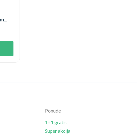
om
Ponude
1+1 gratis
Super akcija