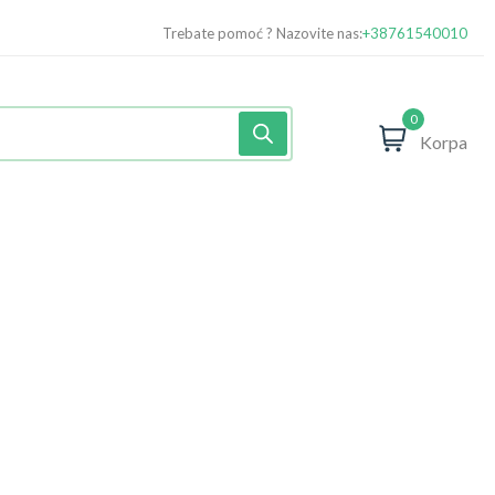
Trebate pomoć ? Nazovite nas:
+38761540010
0
Korpa