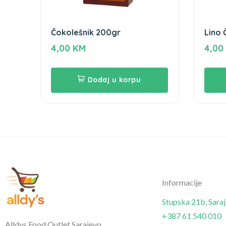
Čokolešnik 200gr
Lino 
4,00
KM
4,00
Dodaj u korpu
Informacije
Stupska 21b, Sara
+387 61 540 010
Alldys Food Outlet Sarajevo