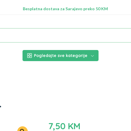
Radimo na ažuriranju proizvoda!
Besplatna dostava za Sarajevo preko 50 KM
Nalazimo se na adresi Stupska 21b, Ilidža 71210
Pogledajte sve kategorije
.
7,50
KM