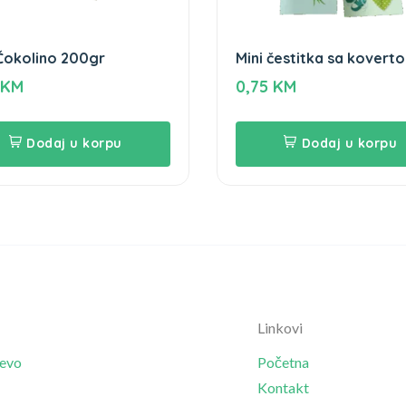
Čokolino 200gr
Mini čestitka sa kovert
kom
KM
0,75
KM
Dodaj u korpu
Dodaj u korpu
Linkovi
jevo
Početna
Kontakt