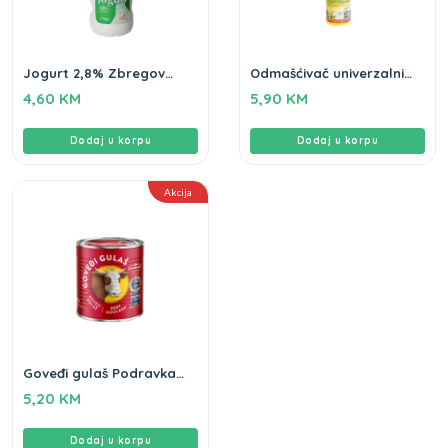
Jogurt 2,8% Zbregov
Odmašćivač univerzalni
1750gr
Diplo 750ml
4,60
KM
5,90
KM
Dodaj u korpu
Dodaj u korpu
Akcija
Goveđi gulaš Podravka
200gr
5,20
KM
Dodaj u korpu