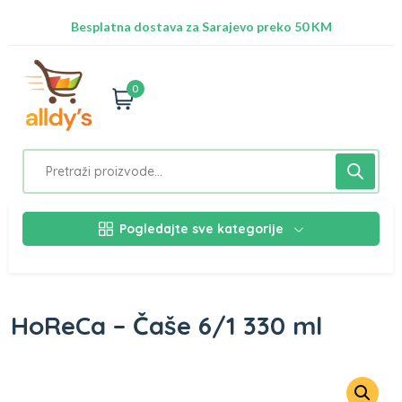
Radimo na ažuriranju proizvoda!
Besplatna dostava za Sarajevo preko 50 KM
Nalazimo se na adresi Stupska 21b, Ilidža 71210
0
Pogledajte sve kategorije
HoReCa – Čaše 6/1 330 ml