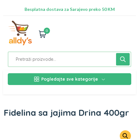
Radimo na ažuriranju proizvoda!
Besplatna dostava za Sarajevo preko 50 KM
Nalazimo se na adresi Stupska 21b, Ilidža 71210
0
Pogledajte sve kategorije
Fidelina sa jajima Drina 400gr