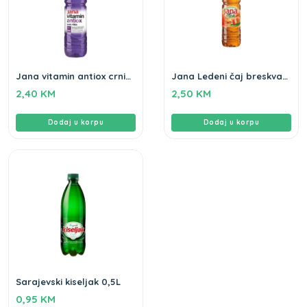
Jana vitamin antiox crni
Jana Ledeni čaj breskva
ribiz 1,5L
1,5L
2,40
KM
2,50
KM
Dodaj u korpu
Dodaj u korpu
Sarajevski kiseljak 0,5L
0,95
KM