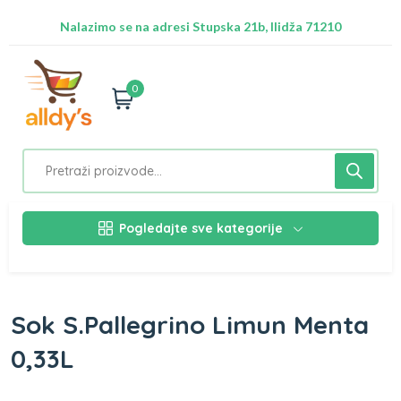
Besplatna dostava za Sarajevo preko 50 KM
Nalazimo se na adresi Stupska 21b, Ilidža 71210
0
Pogledajte sve kategorije
Sok S.Pallegrino Limun Menta
0,33L