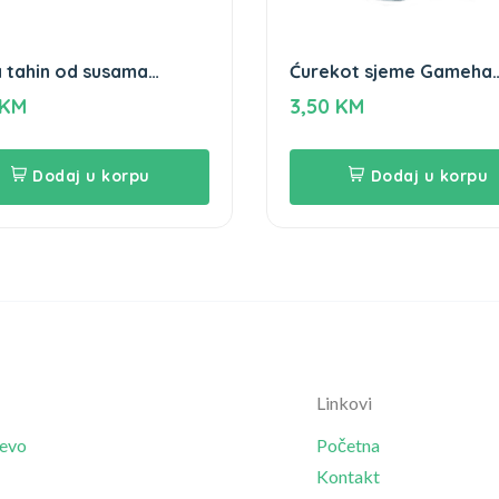
 tahin od susama
Ćurekot sjeme Gameha
ha 300g
200gr
KM
3,50
KM
Dodaj u korpu
Dodaj u korpu
Linkovi
jevo
Početna
Kontakt