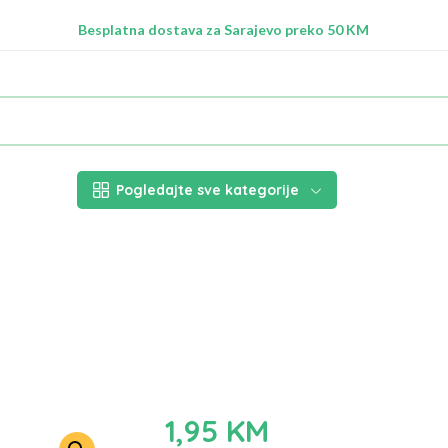
Radimo na ažuriranju proizvoda!
Besplatna dostava za Sarajevo preko 50 KM
Nalazimo se na adresi Stupska 21b, Ilidža 71210
Pogledajte sve kategorije
1,95
KM