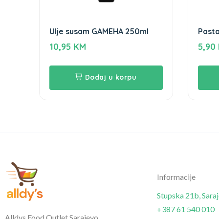
Ulje susam GAMEHA 250ml
Pasta
Game
10,95
KM
5,90
Dodaj u korpu
Informacije
Stupska 21b, Sara
+387 61 540 010
Alldys Food Outlet Sarajevo