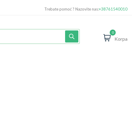
Trebate pomoć ? Nazovite nas:
+38761540010
0
Korpa